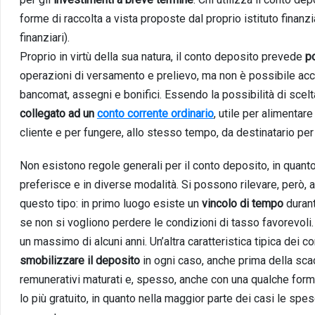
forme di raccolta a vista proposte dal proprio istituto finanziar
finanziari).
Proprio in virtù della sua natura, il conto deposito prevede
po
operazioni di versamento e prelievo, ma non è possibile acced
bancomat, assegni e bonifici. Essendo la possibilità di scelt
collegato ad un
conto corrente ordinario
, utile per alimentare
cliente e per fungere, allo stesso tempo, da destinatario per
Non esistono regole generali per il conto deposito, in quant
preferisce e in diverse modalità. Si possono rilevare, però, 
questo tipo: in primo luogo esiste un
vincolo di tempo
durant
se non si vogliono perdere le condizioni di tasso favorevoli
un massimo di alcuni anni. Un’altra caratteristica tipica dei 
smobilizzare il deposito
in ogni caso, anche prima della sc
remunerativi maturati e, spesso, anche con una qualche forma
lo più
gratuito
, in quanto nella maggior parte dei casi le spes