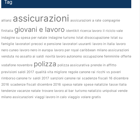
Tag
assicurazioni
allianz
assicurazioni a rate
compagnie
giovani e lavoro
finitalia
identikit ricerca lavoro
il riciclo vale
indagine su spesa per natale
indagine turismo
Istat disoccupazione
Istat su
famiglie
lavoratori precoci e pensione
lavoratori usuranti
lavoro in italia
lavoro
nero cuneo
lavoro nero in europa
lavoro per royal caribbean
milano assicurazioni
venduta
no assalto ai saldi
novità lavoro autonomo
occupazione femminile
offerte
polizza
vodafone novembre
polizza assicurativa
prende in affitto
previsioni saldi 2017
qualità vita migliore
regole canone rai
ricchi vs poveri
rimborso canone tv
saldi 2017
sanzioni canone rai
scadenze fiscali 16 dicembre
2016
scadenze fiscali dicembre 2016
spesa natale
spese natalizie
tasse italia
tendenze vacanze natale
trovare lavoro al bar
turismo natalizio
unipolsai vende
milano assicurazioni
viaggi lavoro in calo
viaggio
volare gratis