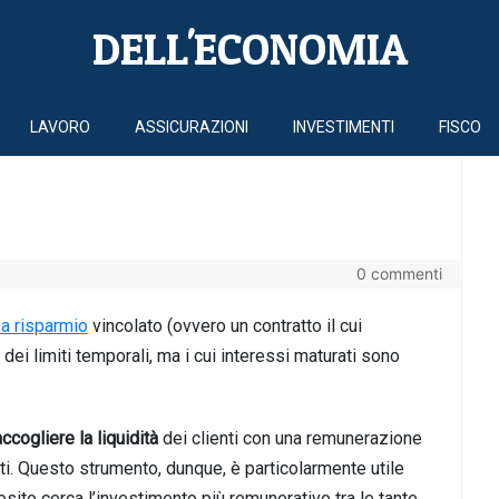
DELL'ECONOMIA
LAVORO
ASSICURAZIONI
INVESTIMENTI
FISCO
0 commenti
a risparmio
vincolato (ovvero un contratto il cui
ei limiti temporali, ma i cui interessi maturati sono
accogliere la liquidità
de
i clien
ti con una remunerazione
atti. Questo strumento, du
nque, è particolarmente utile
sito cerca l’investimento più remunerativo tra le tante