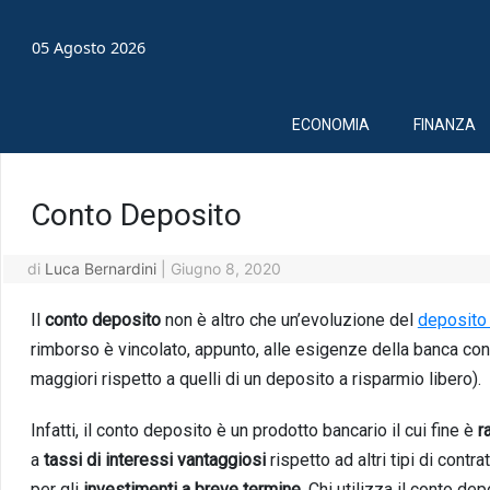
05 Agosto 2026
ECONOMIA
FINANZA
Conto Deposito
di
Luca Bernardini
|
Giugno 8, 2020
Il
conto deposito
non è altro che un’evoluzione del
deposito 
rimborso è vincolato, appunto, alle esigenze della banca con d
maggiori rispetto a quelli di un deposito a risparmio libero).
Infatti, il conto deposito è un prodotto bancario il cui fine è
r
a
tassi di interessi vantaggiosi
rispetto ad
altri tipi di contr
per gli
investimenti a breve
termine
. Chi utili
zza il cont
o depo