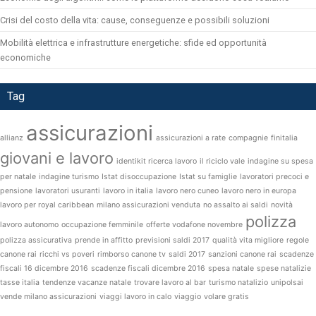
Crisi del costo della vita: cause, conseguenze e possibili soluzioni
Mobilità elettrica e infrastrutture energetiche: sfide ed opportunità
economiche
Tag
assicurazioni
allianz
assicurazioni a rate
compagnie
finitalia
giovani e lavoro
identikit ricerca lavoro
il riciclo vale
indagine su spesa
per natale
indagine turismo
Istat disoccupazione
Istat su famiglie
lavoratori precoci e
pensione
lavoratori usuranti
lavoro in italia
lavoro nero cuneo
lavoro nero in europa
lavoro per royal caribbean
milano assicurazioni venduta
no assalto ai saldi
novità
polizza
lavoro autonomo
occupazione femminile
offerte vodafone novembre
polizza assicurativa
prende in affitto
previsioni saldi 2017
qualità vita migliore
regole
canone rai
ricchi vs poveri
rimborso canone tv
saldi 2017
sanzioni canone rai
scadenze
fiscali 16 dicembre 2016
scadenze fiscali dicembre 2016
spesa natale
spese natalizie
tasse italia
tendenze vacanze natale
trovare lavoro al bar
turismo natalizio
unipolsai
vende milano assicurazioni
viaggi lavoro in calo
viaggio
volare gratis