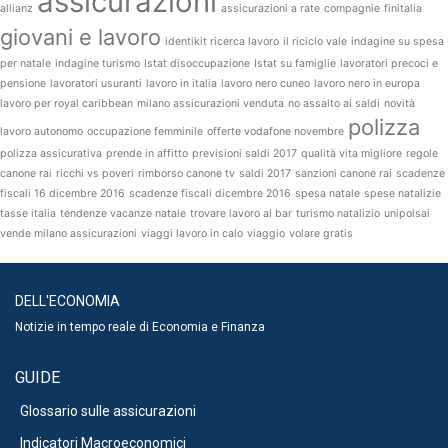
assicurazioni
allianz
assicurazioni a rate
compagnie
finitalia
giovani e lavoro
identikit ricerca lavoro
il riciclo vale
indagine su spesa
per natale
indagine turismo
Istat disoccupazione
Istat su famiglie
lavoratori precoci e
pensione
lavoratori usuranti
lavoro in italia
lavoro nero cuneo
lavoro nero in europa
lavoro per royal caribbean
milano assicurazioni venduta
no assalto ai saldi
novità
polizza
lavoro autonomo
occupazione femminile
offerte vodafone novembre
polizza assicurativa
prende in affitto
previsioni saldi 2017
qualità vita migliore
regole
canone rai
ricchi vs poveri
rimborso canone tv
saldi 2017
sanzioni canone rai
scadenze
fiscali 16 dicembre 2016
scadenze fiscali dicembre 2016
spesa natale
spese natalizie
tasse italia
tendenze vacanze natale
trovare lavoro al bar
turismo natalizio
unipolsai
vende milano assicurazioni
viaggi lavoro in calo
viaggio
volare gratis
DELL'ECONOMIA
Notizie in tempo reale di Economia e Finanza
GUIDE
Glossario sulle assicurazioni
Indicatori Macroeconomici