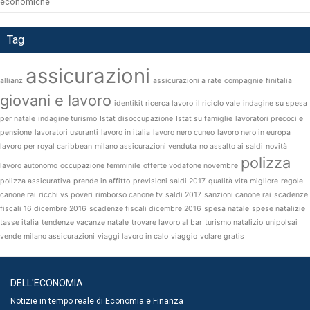
economiche
Tag
assicurazioni
allianz
assicurazioni a rate
compagnie
finitalia
giovani e lavoro
identikit ricerca lavoro
il riciclo vale
indagine su spesa
per natale
indagine turismo
Istat disoccupazione
Istat su famiglie
lavoratori precoci e
pensione
lavoratori usuranti
lavoro in italia
lavoro nero cuneo
lavoro nero in europa
lavoro per royal caribbean
milano assicurazioni venduta
no assalto ai saldi
novità
polizza
lavoro autonomo
occupazione femminile
offerte vodafone novembre
polizza assicurativa
prende in affitto
previsioni saldi 2017
qualità vita migliore
regole
canone rai
ricchi vs poveri
rimborso canone tv
saldi 2017
sanzioni canone rai
scadenze
fiscali 16 dicembre 2016
scadenze fiscali dicembre 2016
spesa natale
spese natalizie
tasse italia
tendenze vacanze natale
trovare lavoro al bar
turismo natalizio
unipolsai
vende milano assicurazioni
viaggi lavoro in calo
viaggio
volare gratis
DELL'ECONOMIA
Notizie in tempo reale di Economia e Finanza