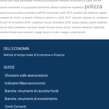
lavoro per royal caribbean
milano assicurazioni venduta
no assalto ai saldi
novità
polizza
lavoro autonomo
occupazione femminile
offerte vodafone novembre
polizza assicurativa
prende in affitto
previsioni saldi 2017
qualità vita migliore
regole
canone rai
ricchi vs poveri
rimborso canone tv
saldi 2017
sanzioni canone rai
scadenze
fiscali 16 dicembre 2016
scadenze fiscali dicembre 2016
spesa natale
spese natalizie
tasse italia
tendenze vacanze natale
trovare lavoro al bar
turismo natalizio
unipolsai
vende milano assicurazioni
viaggi lavoro in calo
viaggio
volare gratis
DELL'ECONOMIA
Notizie in tempo reale di Economia e Finanza
GUIDE
Glossario sulle assicurazioni
Indicatori Macroeconomici
Banche: strumenti di raccolta fondi
Banche: strumenti di investimento
Conti Correnti