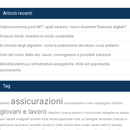
Articoli recenti
Criptoeconomia post-NFT: quali saranno i nuovi strumenti finanziari digitali?
Finanza Verde: investire in modo sostenibile
Economia degli algoritmi: come le piattaforme decidono cosa vediamo
Crisi del costo della vita: cause, conseguenze e possibili soluzioni
Mobilità elettrica e infrastrutture energetiche: sfide ed opportunità
economiche
Tag
assicurazioni
allianz
assicurazioni a rate
compagnie
finitalia
giovani e lavoro
identikit ricerca lavoro
il riciclo vale
indagine su spesa
per natale
indagine turismo
Istat disoccupazione
Istat su famiglie
lavoratori precoci e
pensione
lavoratori usuranti
lavoro in italia
lavoro nero cuneo
lavoro nero in europa