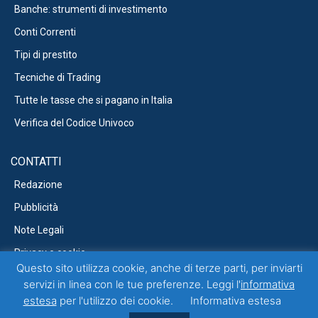
Banche: strumenti di investimento
Conti Correnti
Tipi di prestito
Tecniche di Trading
Tutte le tasse che si pagano in Italia
Verifica del Codice Univoco
CONTATTI
Redazione
Pubblicità
Note Legali
Privacy e cookie
Questo sito utilizza cookie, anche di terze parti, per inviarti
servizi in linea con le tue preferenze. Leggi l'
informativa
estesa
per l'utilizzo dei cookie.
Informativa estesa
Questo blog non rappresenta una testata giornalistica in quanto viene