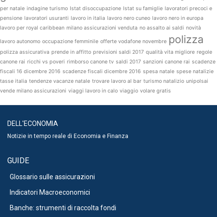
per natale
indagine turismo
Istat disoccupazione
Istat su famiglie
lavoratori precoci e
pensione
lavoratori usuranti
lavoro in italia
lavoro nero cuneo
lavoro nero in europa
lavoro per royal caribbean
milano assicurazioni venduta
no assalto ai saldi
novità
polizza
lavoro autonomo
occupazione femminile
offerte vodafone novembre
polizza assicurativa
prende in affitto
previsioni saldi 2017
qualità vita migliore
regole
canone rai
ricchi vs poveri
rimborso canone tv
saldi 2017
sanzioni canone rai
scadenze
fiscali 16 dicembre 2016
scadenze fiscali dicembre 2016
spesa natale
spese natalizie
tasse italia
tendenze vacanze natale
trovare lavoro al bar
turismo natalizio
unipolsai
vende milano assicurazioni
viaggi lavoro in calo
viaggio
volare gratis
DELL'ECONOMIA
Notizie in tempo reale di Economia e Finanza
GUIDE
Glossario sulle assicurazioni
Indicatori Macroeconomici
Banche: strumenti di raccolta fondi