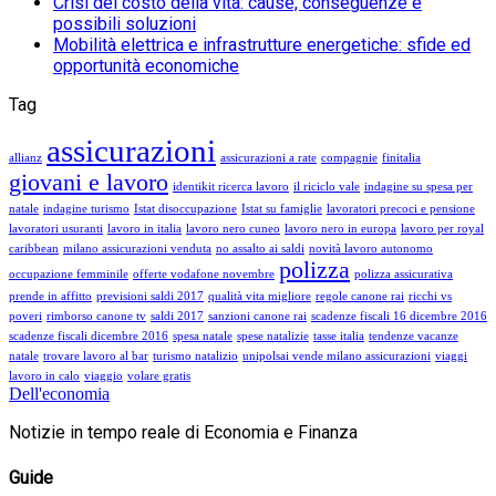
Crisi del costo della vita: cause, conseguenze e
possibili soluzioni
Mobilità elettrica e infrastrutture energetiche: sfide ed
opportunità economiche
Tag
assicurazioni
allianz
assicurazioni a rate
compagnie
finitalia
giovani e lavoro
identikit ricerca lavoro
il riciclo vale
indagine su spesa per
natale
indagine turismo
Istat disoccupazione
Istat su famiglie
lavoratori precoci e pensione
lavoratori usuranti
lavoro in italia
lavoro nero cuneo
lavoro nero in europa
lavoro per royal
caribbean
milano assicurazioni venduta
no assalto ai saldi
novità lavoro autonomo
polizza
occupazione femminile
offerte vodafone novembre
polizza assicurativa
prende in affitto
previsioni saldi 2017
qualità vita migliore
regole canone rai
ricchi vs
poveri
rimborso canone tv
saldi 2017
sanzioni canone rai
scadenze fiscali 16 dicembre 2016
scadenze fiscali dicembre 2016
spesa natale
spese natalizie
tasse italia
tendenze vacanze
natale
trovare lavoro al bar
turismo natalizio
unipolsai vende milano assicurazioni
viaggi
lavoro in calo
viaggio
volare gratis
Dell'economia
Notizie in tempo reale di Economia e Finanza
Guide