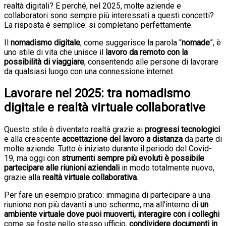
realtà digitali? E perché, nel 2025, molte aziende e
collaboratori sono sempre più interessati a questi concetti?
La risposta è semplice: si completano perfettamente.
Il
nomadismo digitale
, come suggerisce la parola “
nomade
”, è
uno stile di vita che unisce il
lavoro da remoto con la
possibilità di viaggiare
, consentendo alle persone di lavorare
da qualsiasi luogo con una connessione internet.
Lavorare nel 2025: tra nomadismo
digitale e realtà virtuale collaborative
Questo stile è diventato realtà grazie ai
progressi tecnologici
e alla crescente
accettazione del lavoro a distanza
da parte di
molte aziende. Tutto è iniziato durante il periodo del Covid-
19, ma oggi con
strumenti sempre più evoluti è possibile
partecipare alle riunioni aziendali
in modo totalmente nuovo,
grazie alla
realtà virtuale collaborativa
.
Per fare un esempio pratico: immagina di partecipare a una
riunione non più davanti a uno schermo, ma all’interno di
un
ambiente virtuale dove puoi muoverti, interagire con i colleghi
come se foste nello stesso ufficio,
condividere documenti in