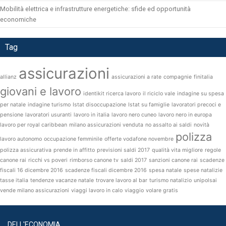
Mobilità elettrica e infrastrutture energetiche: sfide ed opportunità
economiche
Tag
assicurazioni
allianz
assicurazioni a rate
compagnie
finitalia
giovani e lavoro
identikit ricerca lavoro
il riciclo vale
indagine su spesa
per natale
indagine turismo
Istat disoccupazione
Istat su famiglie
lavoratori precoci e
pensione
lavoratori usuranti
lavoro in italia
lavoro nero cuneo
lavoro nero in europa
lavoro per royal caribbean
milano assicurazioni venduta
no assalto ai saldi
novità
polizza
lavoro autonomo
occupazione femminile
offerte vodafone novembre
polizza assicurativa
prende in affitto
previsioni saldi 2017
qualità vita migliore
regole
canone rai
ricchi vs poveri
rimborso canone tv
saldi 2017
sanzioni canone rai
scadenze
fiscali 16 dicembre 2016
scadenze fiscali dicembre 2016
spesa natale
spese natalizie
tasse italia
tendenze vacanze natale
trovare lavoro al bar
turismo natalizio
unipolsai
vende milano assicurazioni
viaggi lavoro in calo
viaggio
volare gratis
DELL'ECONOMIA