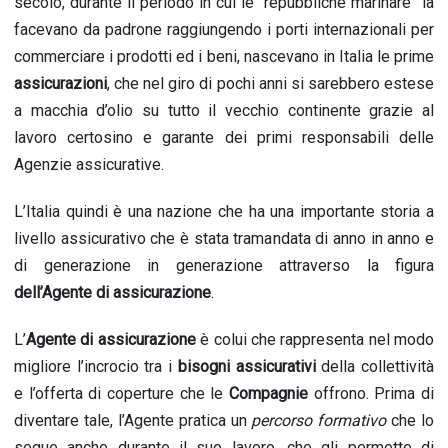
secolo, durante il periodo in cui le “repubbliche marinare” la
facevano da padrone raggiungendo i porti internazionali per
commerciare i prodotti ed i beni, nascevano in Italia le prime
assicurazioni
, che nel giro di pochi anni si sarebbero estese
a macchia d’olio su tutto il vecchio continente grazie al
lavoro certosino e garante dei primi responsabili delle
Agenzie assicurative.
L’Italia quindi è una nazione che ha una importante storia a
livello assicurativo che è stata tramandata di anno in anno e
di generazione in generazione attraverso la figura
dell’Agente
di
assicurazione
.
L’
Agente di assicurazione
è colui che rappresenta nel modo
migliore l’incrocio tra i
bisogni assicurativi
della collettività
e l’offerta di coperture che le
Compagnie
offrono. Prima di
diventare tale, l’Agente pratica un
percorso formativo
che lo
segue anche durante il suo lavoro, che gli permette di