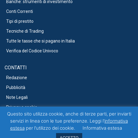
Banche: strumenti di investimento
Conti Correnti
Tipi di prestito
Tecniche di Trading
Tutte le tasse che si pagano in Italia
Verifica del Codice Univoco
CONTATTI
Redazione
Pubblicità
Note Legali
Privacy e cookie
Questo sito utilizza cookie, anche di terze parti, per inviarti
servizi in linea con le tue preferenze. Leggi l'
informativa
estesa
per l'utilizzo dei cookie.
Informativa estesa
Questo blog non rappresenta una testata giornalistica in quanto viene
aggiornato senza alcuna periodicità. Non può pertanto considerarsi un
ACCETTO