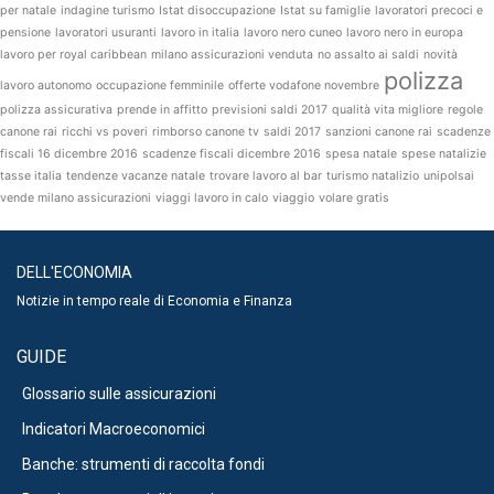
per natale
indagine turismo
Istat disoccupazione
Istat su famiglie
lavoratori precoci e
pensione
lavoratori usuranti
lavoro in italia
lavoro nero cuneo
lavoro nero in europa
lavoro per royal caribbean
milano assicurazioni venduta
no assalto ai saldi
novità
polizza
lavoro autonomo
occupazione femminile
offerte vodafone novembre
polizza assicurativa
prende in affitto
previsioni saldi 2017
qualità vita migliore
regole
canone rai
ricchi vs poveri
rimborso canone tv
saldi 2017
sanzioni canone rai
scadenze
fiscali 16 dicembre 2016
scadenze fiscali dicembre 2016
spesa natale
spese natalizie
tasse italia
tendenze vacanze natale
trovare lavoro al bar
turismo natalizio
unipolsai
vende milano assicurazioni
viaggi lavoro in calo
viaggio
volare gratis
DELL'ECONOMIA
Notizie in tempo reale di Economia e Finanza
GUIDE
Glossario sulle assicurazioni
Indicatori Macroeconomici
Banche: strumenti di raccolta fondi