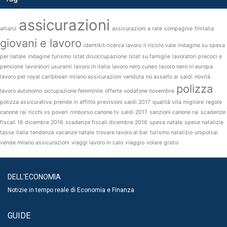
assicurazioni
allianz
assicurazioni a rate
compagnie
finitalia
giovani e lavoro
identikit ricerca lavoro
il riciclo vale
indagine su spesa
per natale
indagine turismo
Istat disoccupazione
Istat su famiglie
lavoratori precoci e
pensione
lavoratori usuranti
lavoro in italia
lavoro nero cuneo
lavoro nero in europa
lavoro per royal caribbean
milano assicurazioni venduta
no assalto ai saldi
novità
polizza
lavoro autonomo
occupazione femminile
offerte vodafone novembre
polizza assicurativa
prende in affitto
previsioni saldi 2017
qualità vita migliore
regole
canone rai
ricchi vs poveri
rimborso canone tv
saldi 2017
sanzioni canone rai
scadenze
fiscali 16 dicembre 2016
scadenze fiscali dicembre 2016
spesa natale
spese natalizie
tasse italia
tendenze vacanze natale
trovare lavoro al bar
turismo natalizio
unipolsai
vende milano assicurazioni
viaggi lavoro in calo
viaggio
volare gratis
DELL'ECONOMIA
Notizie in tempo reale di Economia e Finanza
GUIDE