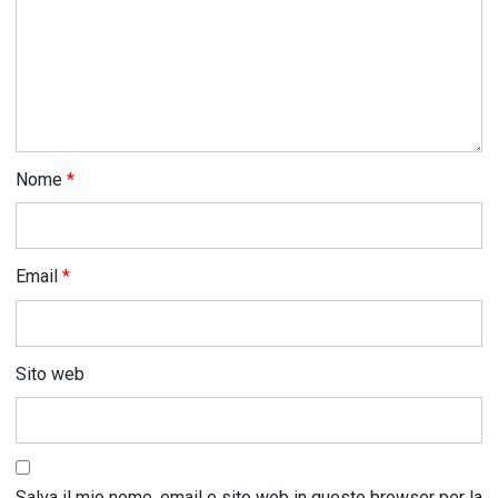
Nome
*
Email
*
Sito web
Salva il mio nome, email e sito web in questo browser per la