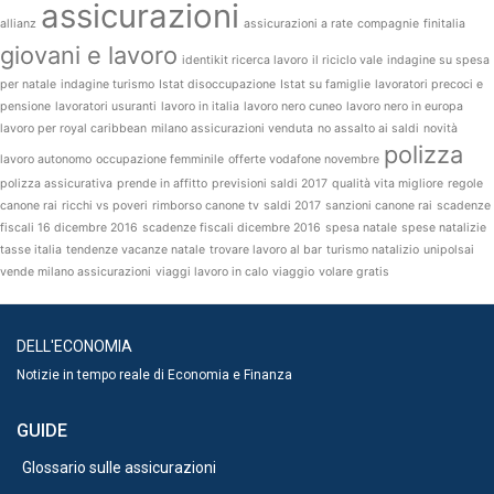
assicurazioni
allianz
assicurazioni a rate
compagnie
finitalia
giovani e lavoro
identikit ricerca lavoro
il riciclo vale
indagine su spesa
per natale
indagine turismo
Istat disoccupazione
Istat su famiglie
lavoratori precoci e
pensione
lavoratori usuranti
lavoro in italia
lavoro nero cuneo
lavoro nero in europa
lavoro per royal caribbean
milano assicurazioni venduta
no assalto ai saldi
novità
polizza
lavoro autonomo
occupazione femminile
offerte vodafone novembre
polizza assicurativa
prende in affitto
previsioni saldi 2017
qualità vita migliore
regole
canone rai
ricchi vs poveri
rimborso canone tv
saldi 2017
sanzioni canone rai
scadenze
fiscali 16 dicembre 2016
scadenze fiscali dicembre 2016
spesa natale
spese natalizie
tasse italia
tendenze vacanze natale
trovare lavoro al bar
turismo natalizio
unipolsai
vende milano assicurazioni
viaggi lavoro in calo
viaggio
volare gratis
DELL'ECONOMIA
Notizie in tempo reale di Economia e Finanza
GUIDE
Glossario sulle assicurazioni