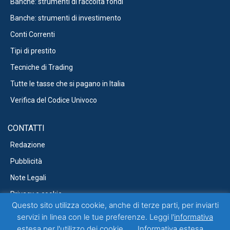
Banche: strumenti di raccolta fondi
Banche: strumenti di investimento
Conti Correnti
Tipi di prestito
Tecniche di Trading
Tutte le tasse che si pagano in Italia
Verifica del Codice Univoco
CONTATTI
Redazione
Pubblicità
Note Legali
Privacy e cookie
Questo sito utilizza cookie, anche di terze parti, per inviarti
servizi in linea con le tue preferenze. Leggi l'
informativa
estesa
per l'utilizzo dei cookie.
Informativa estesa