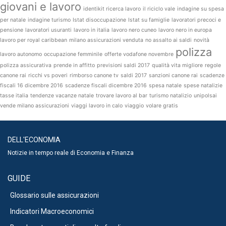
giovani e lavoro
identikit ricerca lavoro
il riciclo vale
indagine su spesa
per natale
indagine turismo
Istat disoccupazione
Istat su famiglie
lavoratori precoci e
pensione
lavoratori usuranti
lavoro in italia
lavoro nero cuneo
lavoro nero in europa
lavoro per royal caribbean
milano assicurazioni venduta
no assalto ai saldi
novità
polizza
lavoro autonomo
occupazione femminile
offerte vodafone novembre
polizza assicurativa
prende in affitto
previsioni saldi 2017
qualità vita migliore
regole
canone rai
ricchi vs poveri
rimborso canone tv
saldi 2017
sanzioni canone rai
scadenze
fiscali 16 dicembre 2016
scadenze fiscali dicembre 2016
spesa natale
spese natalizie
tasse italia
tendenze vacanze natale
trovare lavoro al bar
turismo natalizio
unipolsai
vende milano assicurazioni
viaggi lavoro in calo
viaggio
volare gratis
DELL'ECONOMIA
Notizie in tempo reale di Economia e Finanza
GUIDE
Glossario sulle assicurazioni
Indicatori Macroeconomici