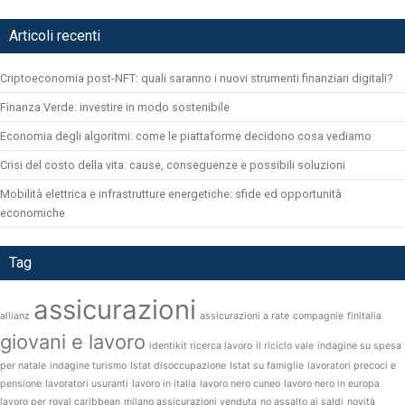
Articoli recenti
Criptoeconomia post-NFT: quali saranno i nuovi strumenti finanziari digitali?
Finanza Verde: investire in modo sostenibile
Economia degli algoritmi: come le piattaforme decidono cosa vediamo
Crisi del costo della vita: cause, conseguenze e possibili soluzioni
Mobilità elettrica e infrastrutture energetiche: sfide ed opportunità
economiche
Tag
assicurazioni
allianz
assicurazioni a rate
compagnie
finitalia
giovani e lavoro
identikit ricerca lavoro
il riciclo vale
indagine su spesa
per natale
indagine turismo
Istat disoccupazione
Istat su famiglie
lavoratori precoci e
pensione
lavoratori usuranti
lavoro in italia
lavoro nero cuneo
lavoro nero in europa
lavoro per royal caribbean
milano assicurazioni venduta
no assalto ai saldi
novità