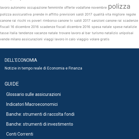
polizza
lavoro autonomo
occupazione femminile
offerte vodafone novembre
polizza assicurativa
prende in affitto
previsioni saldi 2017
qualità vita migliore
regole
canone rai
ricchi vs poveri
rimborso canone tv
saldi 2017
sanzioni canone rai
scadenze
fiscali 16 dicembre 2016
scadenze fiscali dicembre 2016
spesa natale
spese natalizie
tasse italia
tendenze vacanze natale
trovare lavoro al bar
turismo natalizio
unipolsai
vende milano assicurazioni
viaggi lavoro in calo
viaggio
volare gratis
DELL'ECONOMIA
Notizie in tempo reale di Economia e Finanza
GUIDE
Glossario sulle assicurazioni
Indicatori Macroeconomici
Banche: strumenti di raccolta fondi
Banche: strumenti di investimento
Conti Correnti