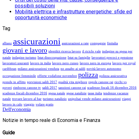
possibili soluzioni
Mobilità elettrica e infrastrutture energetiche: sfide ed
opportunità economiche
Tag
assicurazioni
allianz
assicurazioni a rate
compagnie
finitalia
giovani e lavoro
identikit ricerca lavoro
il riciclo vale
indagine su spesa per
natale
indagine turismo
Istat disoccupazione
Istat su famiglie
lavoratori precoci e pensione
lavoratori usuranti
lavoro in italia
lavoro nero cuneo
lavoro nero in europa
lavoro per royal
caribbean
milano assicurazioni venduta
no assalto ai saldi
novità lavoro autonomo
polizza
occupazione femminile
offerte vodafone novembre
polizza assicurativa
prende in affitto
previsioni saldi 2017
qualità vita migliore
regole canone rai
ricchi vs
poveri
rimborso canone tv
saldi 2017
sanzioni canone rai
scadenze fiscali 16 dicembre 2016
scadenze fiscali dicembre 2016
spesa natale
spese natalizie
tasse italia
tendenze vacanze
natale
trovare lavoro al bar
turismo natalizio
unipolsai vende milano assicurazioni
viaggi
lavoro in calo
viaggio
volare gratis
Dell'economia
Notizie in tempo reale di Economia e Finanza
Guide