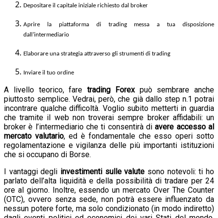
Depositare il capitale iniziale richiesto dal broker
Aprire la piattaforma di trading messa a tua disposizione
dall’intermediario
Elaborare una strategia attraverso gli strumenti di trading
Inviare il tuo ordine
A livello teorico, fare
trading Forex
può sembrare anche
piuttosto semplice. Vedrai, però, che già dallo step n.1 potrai
incontrare qualche difficoltà. Voglio subito metterti in guardia
che tramite il web non troverai sempre broker affidabili: un
broker è l’intermediario che ti consentirà di
avere accesso al
mercato valutario
, ed è fondamentale che esso operi sotto
regolamentazione e vigilanza delle più importanti istituzioni
che si occupano di Borse.
I vantaggi degli
investimenti sulle valute
sono notevoli: ti ho
parlato dell’alta liquidità e della possibilità di tradare per 24
ore al giorno. Inoltre, essendo un mercato Over The Counter
(OTC), ovvero senza sede, non potrà essere influenzato da
nessun potere forte, ma solo condizionato (in modo indiretto)
dagli eventi politici ed economici dei vari Stati del mondo.